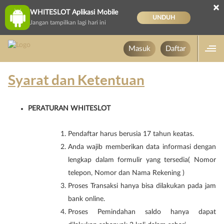
×
WHITESLOT Aplikasi Mobile
UNDUH
Jangan tampilkan lagi hari ini
Masuk
Daftar
Syarat dan Ketentuan
PERATURAN WHITESLOT
Pendaftar harus berusia 17 tahun keatas.
Anda wajib memberikan data informasi dengan
lengkap dalam formulir yang tersedia( Nomor
telepon, Nomor dan Nama Rekening )
Proses Transaksi hanya bisa dilakukan pada jam
bank online.
Proses Pemindahan saldo hanya dapat