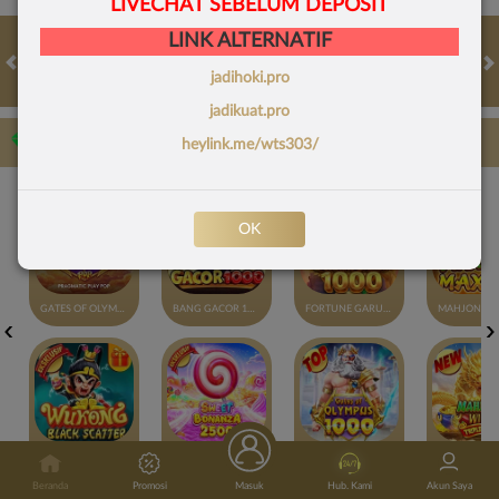
LIVECHAT SEBELUM DEPOSIT
LINK ALTERNATIF
jadihoki.pro
HOT GAMES
SLOTS
LIVE CASINO
RACE
TOGEL
OL
jadikuat.pro
Game Populer
heylink.me/wts303/
OK
GATES OF OLYMPUS POP
BANG GACOR 1000
FORTUNE GARUDA 1000
WUKONG - BLACK SCATTER
SWEET BONANZA 2500
GATES OF OLYMPUS 1000
Beranda
Promosi
Masuk
Hub. Kami
Akun Saya