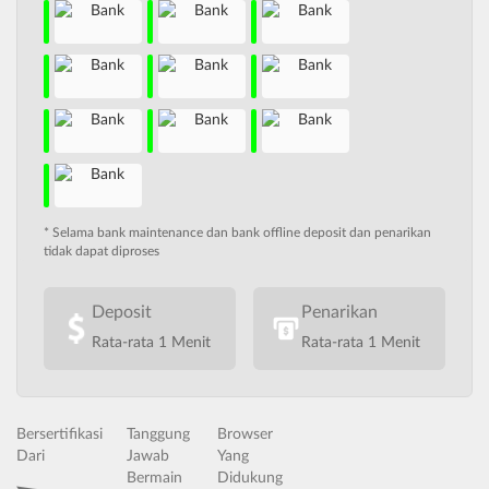
* Selama bank maintenance dan bank offline deposit dan penarikan
tidak dapat diproses
Deposit
Penarikan
Rata-rata 1 Menit
Rata-rata 1 Menit
Bersertifikasi
Tanggung
Browser
Dari
Jawab
Yang
Bermain
Didukung