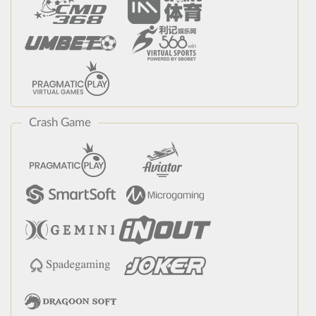
Crash Game