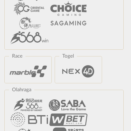
Race
Togel
Olahraga