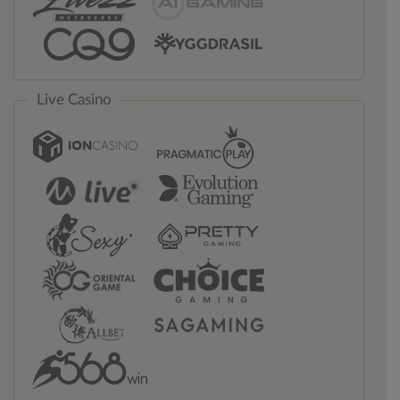
Live Casino