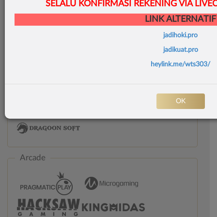
SELALU KONFIRMASI REKENING VIA LIV
Crash Game
LINK ALTERNATIF
jadihoki.pro
jadikuat.pro
heylink.me/wts303/
OK
Arcade