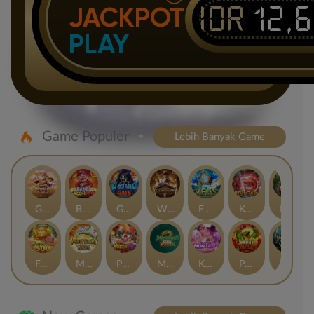
IDR
12,
JACKPOT
PLAY
Game Populer
Lebih Banyak Game
Gates of Olympus POP
Bang Gacor 1000
Goyang Gaib
Wild Bounty Showdown
Epic Ze Zeus
Koi Gate
Legacy of Kong Maxways
Fortune Gems 500
Mahjong Ways
Poker Win
Mahjong Ways 2
Kpop Hunter Zeus
Pedas Gila
The Crypt