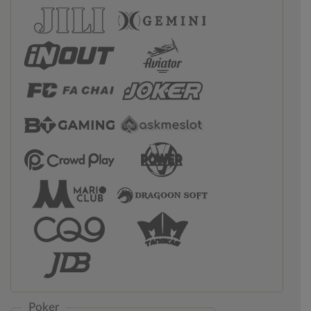
Poker