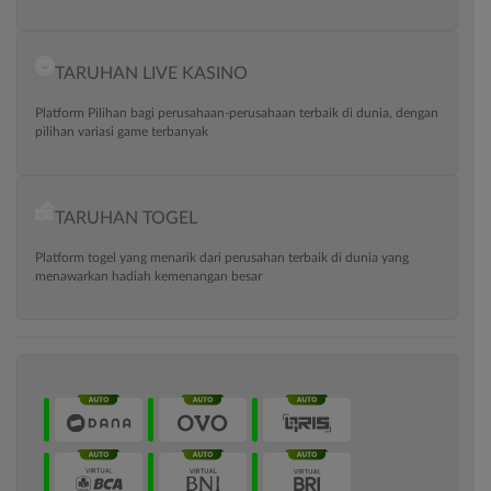
TARUHAN LIVE KASINO
Platform Pilihan bagi perusahaan-perusahaan terbaik di dunia, dengan
pilihan variasi game terbanyak
TARUHAN TOGEL
Platform togel yang menarik dari perusahan terbaik di dunia yang
menawarkan hadiah kemenangan besar