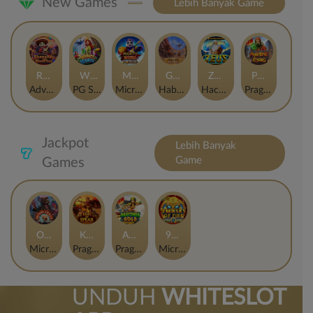
New Games
Lebih Banyak Game
Rhapsody of Muertos
Wings of Iguazu
Mighty Panda
Glory Of Rome
Ze Zeus
Pandemic Rising
AdvantPlay
PG Soft
MicroGaming
Habanero
Hacksaw
Pragmatic Play
Jackpot
Lebih Banyak
Game
Games
Orphan Organ
King Of Spears
Anaconda Gold
9 Masks of Fire™ HyperSpins™
MicroGaming
Pragmatic Play
Pragmatic Play
MicroGaming
UNDUH
WHITESLOT