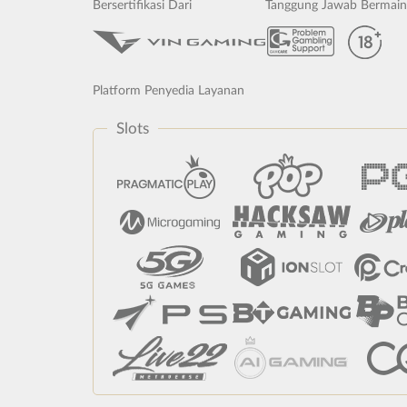
Bersertifikasi Dari
Tanggung Jawab Bermain
Platform Penyedia Layanan
Slots