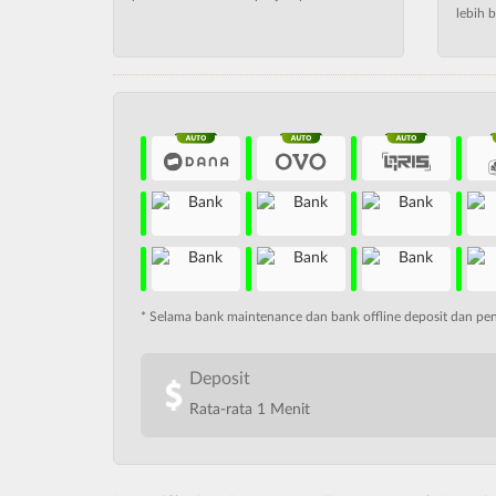
lebih 
* Selama bank maintenance dan bank offline deposit dan pen
Deposit
Rata-rata 1 Menit