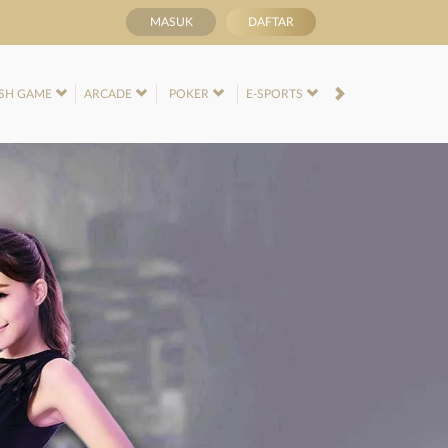
MASUK
DAFTAR
SH GAME
ARCADE
POKER
E-SPORTS
SABUNG AYAM