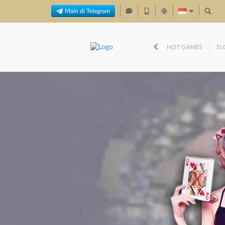
Main di Telegram
HOT GAMES
SL