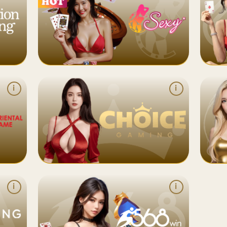
i
i
i
i